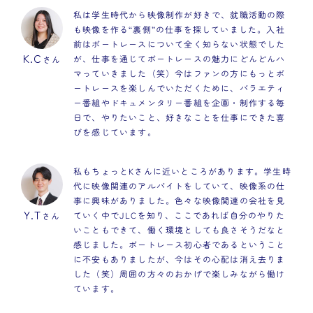
私は学生時代から映像制作が好きで、就職活動の際
も映像を作る“裏側”の仕事を探していました。入社
前はボートレースについて全く知らない状態でした
K.C
が、仕事を通じてボートレースの魅力にどんどんハ
さん
マっていきました（笑）今はファンの方にもっとボ
ートレースを楽しんでいただくために、バラエティ
ー番組やドキュメンタリー番組を企画・制作する毎
日で、やりたいこと、好きなことを仕事にできた喜
びを感じています。
私もちょっとKさんに近いところがあります。学生時
代に映像関連のアルバイトをしていて、映像系の仕
事に興味がありました。色々な映像関連の会社を見
Y.T
ていく中でJLCを知り、ここであれば自分のやりた
さん
いこともできて、働く環境としても良さそうだなと
感じました。ボートレース初心者であるということ
に不安もありましたが、今はその心配は消え去りま
した（笑）周囲の方々のおかげで楽しみながら働け
ています。