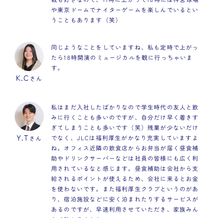
や東京ドームでナイターゲームを楽しんでいるとい
うこともあります（笑）
同じようなことをしていますね、私も定時で上がっ
たら18時開演のミュージカルを観に行っちゃいま
す。
K.C
さん
私はまだ入社したばかりなので学生時代の友人と飲
みに行くことも多いのですが、自分だけ早く着きす
ぎてしまうことも多いです（笑）残業が少ないだけ
Y.T
でなく、JLCは福利厚生がかなり充実していますよ
さん
ね。オフィス近隣の飲食店からお弁当が届く昼食補
助やドリンクサーバーなどは社員の皆様にも広く利
用されているなと感じます。昼食補助は会社から支
給されるポイントが使えるため、会社に来るとお金
を使わないです。また福利厚生クラブというのがあ
り、宿泊施設などに安く泊まれたりするサービスが
あるのですが、早速利用させていただき、家族みん