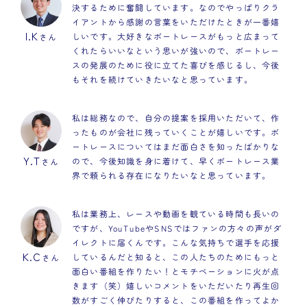
決するために奮闘しています。なのでやっぱりクラ
イアントから感謝の言葉をいただけたときが一番嬉
I.K
しいです。大好きなボートレースがもっと広まって
さん
くれたらいいなという思いが強いので、ボートレー
スの発展のために役に立てた喜びを感じるし、今後
もそれを続けていきたいなと思っています。
私は総務なので、自分の提案を採用いただいて、作
ったものが会社に残っていくことが嬉しいです。ボ
ートレースについてはまだ面白さを知ったばかりな
Y.T
ので、今後知識を身に着けて、早くボートレース業
さん
界で頼られる存在になりたいなと思っています。
私は業務上、レースや動画を観ている時間も長いの
ですが、YouTubeやSNSではファンの方々の声がダ
イレクトに届くんです。こんな気持ちで選手を応援
K.C
しているんだと知ると、この人たちのためにもっと
さん
面白い番組を作りたい！とモチベーションに火が点
きます（笑）嬉しいコメントをいただいたり再生回
数がすごく伸びたりすると、この番組を作ってよか