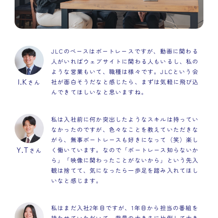
JLCのベースはボートレースですが、動画に関わる
人がいればウェブサイトに関わる人もいるし、私の
ような営業もいて、職種は様々です。JLCという会
I.K
社が面白そうだなと感じたら、まずは気軽に飛び込
さん
んできてほしいなと思いますね。
私は入社前に何か突出したようなスキルは持ってい
なかったのですが、色々なことを教えていただきな
がら、無事ボートレースも好きになって（笑）楽し
Y.T
く働いています。なので「ボートレース知らないか
さん
ら」「映像に関わったことがないから」という先入
観は捨てて、気になったら一歩足を踏み入れてほし
いなと感じます。
私はまだ入社2年目ですが、1年目から担当の番組を
持たせていただいて、裁量の大きさに比例して大き