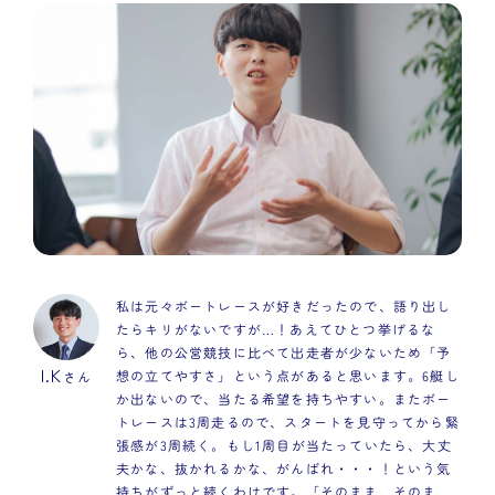
私は元々ボートレースが好きだったので、語り出し
たらキリがないですが…！あえてひとつ挙げるな
ら、他の公営競技に比べて出走者が少ないため「予
I.K
想の立てやすさ」という点があると思います。6艇し
さん
か出ないので、当たる希望を持ちやすい。またボー
トレースは3周走るので、スタートを見守ってから緊
張感が3周続く。もし1周目が当たっていたら、大丈
夫かな、抜かれるかな、がんばれ・・・！という気
持ちがずっと続くわけです。「そのまま、そのま