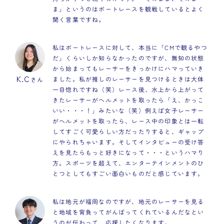
ま」というのはボートレースを観戦しているとよく
聞く言葉ですね。
私はボートレースに対して、本当に「CMで観るやつ
だ」くらいしか知らなかったのですが、無知の状態
から始まってもレーサーをきっかけにハマっていき
K.C
ました。私が推しのレーサーを見つけるときは大体
さん
一目惚れですね（笑）レース後、水上から上がって
きたレーサーがヘルメットを取ったら「え、かっこ
いい・・・！」みたいな（笑）例えば女子レーサー
がヘルメットを取ったら、レース中の印象とは一転
してすごく可愛らしい方だったりすると、ギャップ
にやられちゃいます。そしてインタビューの受け答
えを見たらもっと好きになって・・・というハマり
方。スポーツを超えて、エンターテインメントのひ
とつとしてもすごい面白いものだと感じています。
私は地元が福岡なのですが、地元のレーサーを見る
と地域を背負ってがんばってくれているんだなとい
うのが伝わって、応援したくなります。